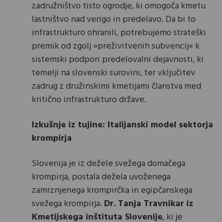
zadružništvo tisto ogrodje, ki omogoča kmetu
lastništvo nad verigo in predelavo. Da bi to
infrastrukturo ohranili, potrebujemo strateški
premik od zgolj »preživitvenih subvencij« k
sistemski podpori predelovalni dejavnosti, ki
temelji na slovenski surovini, ter vključitev
zadrug z družinskimi kmetijami članstva med
kritično infrastrukturo države.
Izkušnje iz tujine: Italijanski model sektorja
krompirja
Slovenija je iz dežele svežega domačega
krompirja, postala dežela uvoženega
zamrznjenega krompirčka in egipčanskega
svežega krompirja.
Dr. Tanja Travnikar iz
Kmetijskega inštituta Slovenije
, ki je