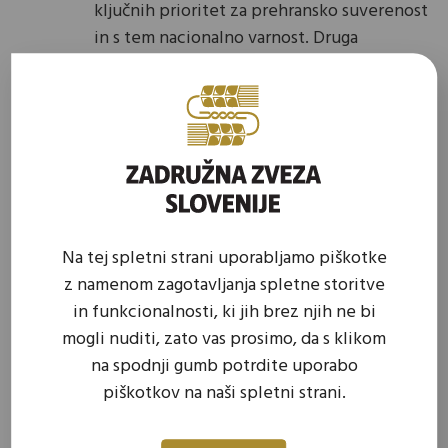
ključnih prioritet za prehransko suverenost
in s tem nacionalno varnost. Druga
izpostavljena novost pa je bila predlagana
t.i. Varnostna mreža enotnosti, torej
sredstva, ki so namenjena za hitro reševanje
nastalih kriznih razmer.
Elli Tsiforou, generalna sekretarka
Copa Cogeca
je poudarila, da EU varnosti
ni brez prehranske suverenosti. Hkrati je
Na tej spletni strani uporabljamo piškotke
izpostavila, da se z novim večletnim
z namenom zagotavljanja spletne storitve
finančnim načrtom ruši SKP, saj bodo del
in funkcionalnosti, ki jih brez njih ne bi
sredstev države lahko prerazporejale med
mogli nuditi, zato vas prosimo, da s klikom
različne politike, kar po prepričanju Copa
na spodnji gumb potrdite uporabo
Cogece pomeni grožnjo skupnim
piškotkov na naši spletni strani.
interesom, zlasti evropski prehranski
suverenosti. Opozorila je tudi na kontekst,