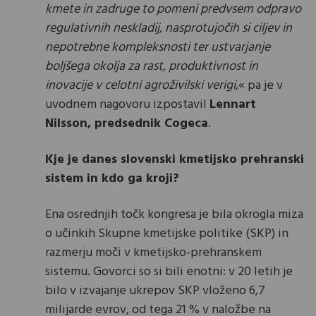
kmete in zadruge to pomeni predvsem odpravo
regulativnih neskladij, nasprotujočih si ciljev in
nepotrebne kompleksnosti ter ustvarjanje
boljšega okolja za rast, produktivnost in
inovacije v celotni agroživilski verigi
,« pa je v
uvodnem nagovoru izpostavil
Lennart
Nilsson, predsednik Cogeca
.
Kje je danes slovenski kmetijsko prehranski
sistem in kdo ga kroji?
Ena osrednjih točk kongresa je bila okrogla miza
o učinkih Skupne kmetijske politike (SKP) in
razmerju moči v kmetijsko-prehranskem
sistemu. Govorci so si bili enotni: v 20 letih je
bilo v izvajanje ukrepov SKP vloženo 6,7
milijarde evrov, od tega 21 % v naložbe na