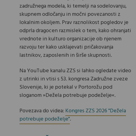
zadružnega modela, ki temelji na sodelovanju,
skupnem odločanju in močni povezanosti z
lokalnim okoljem. Prav raznolikost pogledov je
odprla dragocen razmislek o tem, kako ohranjati
vrednote in kulturo organizacije ob njenem
razvoju ter kako usklajevati pričakovanja
lastnikov, zaposlenih in širše skupnosti.
Na YouTube kanalu ZZS si lahko ogledate video
z utrinki in vtisi s 53. kongresa Zadružne zveze
Slovenije, ki je potekal v Portorožu pod
sloganom »Dežela potrebuje podeželje«.
Povezava do videa:
Kongres ZZS 2026 "Dežela
potrebuje podeželje"
.