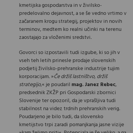
kmetijska gospodarstva in v živilsko-
predelovalno dejavnost, a se še vedno vrtimo v
začaranem krogu strategij, projektov in novih
terminov, medtem ko realni učinki na terenu
zaostajajo za vloženimi sredstvi.
Govorci so izpostavili tudi izgube, ki so jih v
vseh teh letih prinesle prodaje slovenskih
podjetij živilsko-prehranske industrije tujim
korporacijam. »
Če držiš lastništvo, držiš
strategijo
,« je poudaril
mag. Janez Rebec
,
predsednik ZKŽP pri Gospodarski zbornici
Slovenije ter opozoril, da je vprašljiva tudi
stabilnost na videz trdnih prehranskih verig.
Poudarjeno je bilo tudi, da slovensko
kmetijstvo trpi zaradi pomanjkanja jasne vizije
»kam želimo priti«. Potenciala je še veliko, a ga