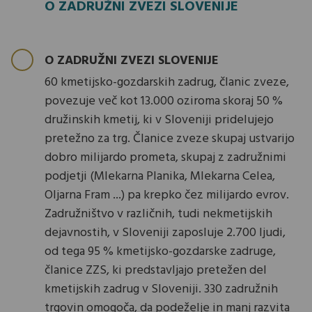
O ZADRUŽNI ZVEZI SLOVENIJE
O ZADRUŽNI ZVEZI SLOVENIJE
60 kmetijsko-gozdarskih zadrug, članic zveze,
povezuje več kot 13.000 oziroma skoraj 50 %
družinskih kmetij, ki v Sloveniji pridelujejo
pretežno za trg. Članice zveze skupaj ustvarijo
dobro milijardo prometa, skupaj z zadružnimi
podjetji (Mlekarna Planika, Mlekarna Celea,
Oljarna Fram ...) pa krepko čez milijardo evrov.
Zadružništvo v različnih, tudi nekmetijskih
dejavnostih, v Sloveniji zaposluje 2.700 ljudi,
od tega 95 % kmetijsko-gozdarske zadruge,
članice ZZS, ki predstavljajo pretežen del
kmetijskih zadrug v Sloveniji. 330 zadružnih
trgovin omogoča, da podeželje in manj razvita