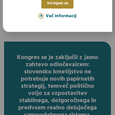
v katerem je novi predlog nastal: »
To je prva
Strinjam se
reforma SKP, ki je bila pripravljena brez
Več informacij
dialoga, brez posvetovanja,
« je pojasnila.
Kongres se je zaključil z jasno
zahtevo odločevalcem:
slovensko kmetijstvo ne
potrebuje novih papirnatih
strategij, temveč politično
voljo za vzpostavitev
stabilnega, dolgoročnega in
predvsem realno delujočega