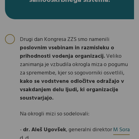
samooskrbnega sistema.
Drugi dan Kongresa ZZS smo namenili
poslovnim vsebinam in razmisleku o
prihodnosti vodenja organizacij.
Veliko
zanimanja je vzbudila okrogla miza o pogumu
za spremembe, kjer so sogovorniki osvetlili,
kako se vodstvene odločitve odražajo v
vsakdanjem delu ljudi, ki organizacije
soustvarjajo.
Na okrogli mizi so sodelovali:
-
dr. Aleš Ugovšek
, generalni direktor
M Sora
d. d.,