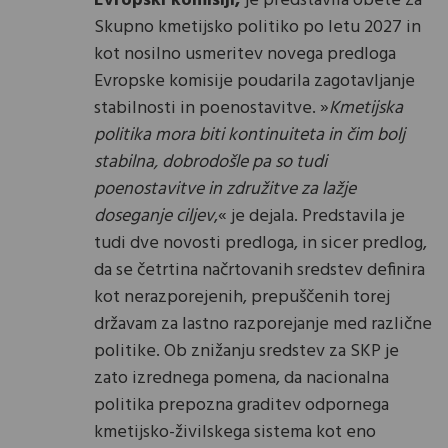
Evropski komisiji,
je predstavila obete za
Skupno kmetijsko politiko po letu 2027 in
kot nosilno usmeritev novega predloga
Evropske komisije poudarila zagotavljanje
stabilnosti in poenostavitve. »
Kmetijska
politika mora biti kontinuiteta in čim bolj
stabilna, dobrodošle pa so tudi
poenostavitve in združitve za lažje
doseganje ciljev
,« je dejala. Predstavila je
tudi dve novosti predloga, in sicer predlog,
da se četrtina načrtovanih sredstev definira
kot nerazporejenih, prepuščenih torej
državam za lastno razporejanje med različne
politike. Ob znižanju sredstev za SKP je
zato izrednega pomena, da nacionalna
politika prepozna graditev odpornega
kmetijsko-živilskega sistema kot eno