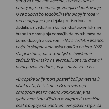
samo za pridelane količine, temveč tudi za
ohranjanje in prenašanje znanja o kmetovanju,
ki se z uporabo sodobnih tehnologij iz roda v
rod nadgrajuje
,« je dejala predsednica in
dodala, da zadostnih količin dostopne lokalne
hrane in ohranjanja domačih delovnih mest ne
bomo dosegli z uvozom. »
Novi večletni finančni
načrt in skupna kmetijska politika po letu 2027
sta priložnost, da se kmetijsko-živilskemu
zadružništvu tako na evropski kot tudi državni
ravni prizna vrednost, ki jo ima za vse nas
.«
»
Evropska unija mora postati bolj povezana in
učinkovita, če želimo našemu sektorju
omogočiti enakovredno konkuriranje na
globalnem trgu. Ključno je zagotoviti resnično
enake pogoje na
enotnem evropskem trgu. Za