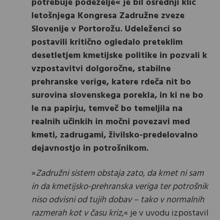
potrebuje podeželje« je bil osrednji klic
letošnjega Kongresa Zadružne zveze
Slovenije v Portorožu. Udeleženci so
postavili kritično ogledalo preteklim
desetletjem kmetijske politike in pozvali k
vzpostavitvi dolgoročne, stabilne
prehranske verige, katere rdeča nit bo
surovina slovenskega porekla, in ki ne bo
le na papirju, temveč bo temeljila na
realnih učinkih in močni povezavi med
kmeti, zadrugami, živilsko-predelovalno
dejavnostjo in potrošnikom.
»
Zadružni sistem obstaja zato, da kmet ni sam
in da kmetijsko-prehranska veriga ter potrošnik
niso odvisni od tujih dobav – tako v normalnih
razmerah kot v času kriz
,« je v uvodu izpostavil