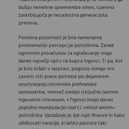
dušijo nenehne spremembe smeri, izjemno
zaskrbljujoča je nezadostna generacijska
prenova.
Posebna pozornost je bila namenjena
problematiki percepcije potrošnika. Zaradi
ogromnih proračunov za oglaševanje imajo
danes največji vpliv na kupca trgovci. Ti pa, kot
je bilo slišati v razpravi, pogosto nimajo niti
zavesti niti prave potrebe po dejanskem
soustvarjanju slovenske prehranske
samooskrbe, temveč sledijo izključno lastnim
trgovskim interesom. »
Trgovci imajo danes
popolno manipulacijo nad t.i. »mind-setom«
potrošnika. Vprašanje je, kje najti finance in kako
oblikovati naracijo, ki lahko parirata taki