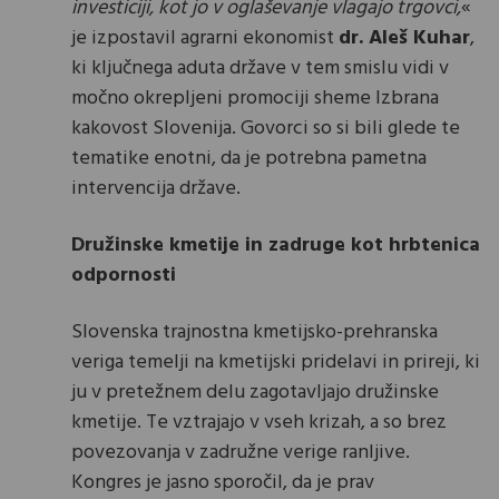
investiciji, kot jo v oglaševanje vlagajo trgovci,
«
je izpostavil agrarni ekonomist
dr. Aleš Kuhar
,
ki ključnega aduta države v tem smislu vidi v
močno okrepljeni promociji sheme Izbrana
kakovost Slovenija. Govorci so si bili glede te
tematike enotni, da je potrebna pametna
intervencija države.
Družinske kmetije in zadruge kot hrbtenica
odpornosti
Slovenska trajnostna kmetijsko-prehranska
veriga temelji na kmetijski pridelavi in prireji, ki
ju v pretežnem delu zagotavljajo družinske
kmetije. Te vztrajajo v vseh krizah, a so brez
povezovanja v zadružne verige ranljive.
Kongres je jasno sporočil, da je prav