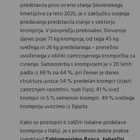
predstavila prvo oceno stanja Slovenskega
kmetijstva za leto 2025, je v zaključku svojega
predavanja predstavila stanje v sektorju
krompirja. V povprečju prebivalec Slovenije
danes poje 71 kg krompirja, od tega 45 kg
svežega in 26 kg predelanega – pretežno
uvoženega v obliki zamrznjenega krompirčka za
cvrenje. Samooskrba s krompirjem je v 20 letih
padla iz 69 % na 44 %, pri čemer je danes
struktura uvoza: 54 % predelan krompir (zlasti
zamrznjen »pomfri«, tudi čips), 41 % svež
krompir in 5 % semenski krompir. 49 % svežega
krompirja uvozimo iz Egipta
Kako so pristopili k zaščiti lokalne pridelave
krompirja v Italiji, je s primerom dobre prakse
predstavil
Fabiomassimo Bosca, tehnični