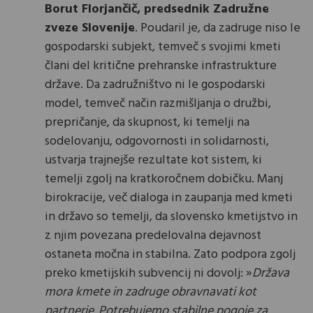
Borut Florjančič, predsednik Zadružne
zveze Slovenije
. Poudaril je, da zadruge niso le
gospodarski subjekt, temveč s svojimi kmeti
člani del kritične prehranske infrastrukture
države. Da zadružništvo ni le gospodarski
model, temveč način razmišljanja o družbi,
prepričanje, da skupnost, ki temelji na
sodelovanju, odgovornosti in solidarnosti,
ustvarja trajnejše rezultate kot sistem, ki
temelji zgolj na kratkoročnem dobičku. Manj
birokracije, več dialoga in zaupanja med kmeti
in državo so temelji, da slovensko kmetijstvo in
z njim povezana predelovalna dejavnost
ostaneta močna in stabilna. Zato podpora zgolj
preko kmetijskih subvencij ni dovolj: »
Država
mora kmete in zadruge obravnavati kot
partnerje. Potrebujemo stabilne pogoje za