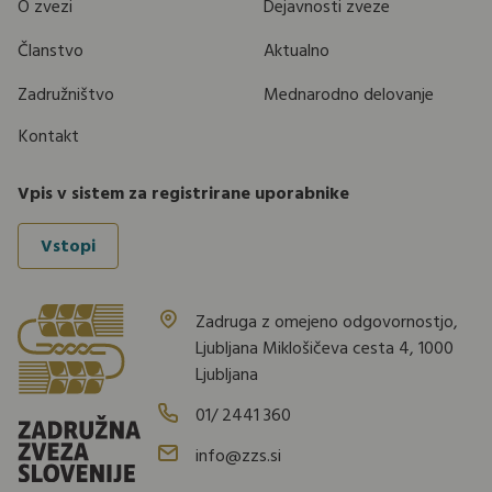
O zvezi
Dejavnosti zveze
Članstvo
Aktualno
Zadružništvo
Mednarodno delovanje
Kontakt
Vpis v sistem za registrirane uporabnike
Vstopi
Zadruga z omejeno odgovornostjo,
Ljubljana Miklošičeva cesta 4, 1000
Ljubljana
01/ 2441 360
info@zzs.si